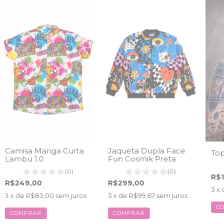
Camisa Manga Curta
Jaqueta Dupla Face
To
Lambu 1.0
Fun Cosmik Preta
(0)
(0)
R$
R$249,00
R$299,00
3
x 
3
x de
R$83,00
sem juros
3
x de
R$99,67
sem juros
C
COMPRAR
COMPRAR