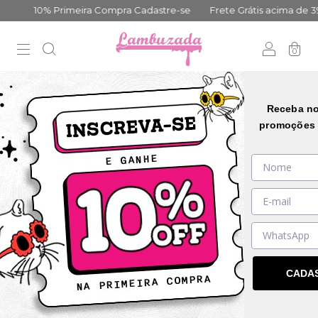
10% Primeira Compra Cadastre-se
Frete Grátis acima de 399,
0
Receba no
promoções 
CADA