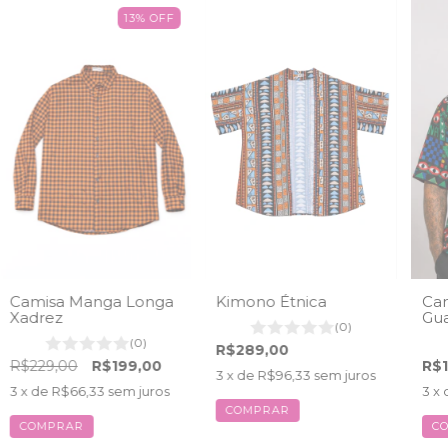
13
%
OFF
Camisa Manga Longa
Kimono Étnica
Cam
Xadrez
Gu
(0)
(0)
R$289,00
R$229,00
R$199,00
R$1
3
x de
R$96,33
sem juros
3
x de
R$66,33
sem juros
3
x 
COMPRAR
COMPRAR
C