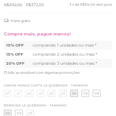
R$392,00
R$372,00
3
x de
R$124,00
sem juros
Frete grátis
Compre mais, pague menos!
10% OFF
comprando 1 unidades ou mais *
15% OFF
comprando 2 unidades ou mais *
20% OFF
comprando 3 unidades ou mais *
(*) Não acumulável com algumas promoções
CAMISA MANGA CURTA LA QUEBRADA - TAMANHO
M
G
GG
G1
G2
G3
G4
G5
G6
BERMUDA LA QUEBRADA - TAMANHO
G2
G3
G5