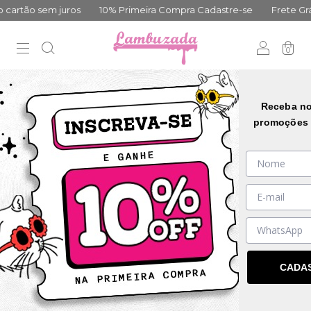
artão sem juros
10% Primeira Compra Cadastre-se
Frete Gráti
0
Receba no
promoções 
CADA