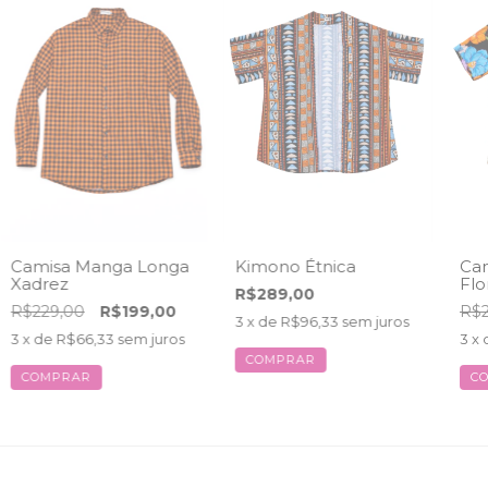
Camisa Manga Longa
Kimono Étnica
Cam
Xadrez
Flo
R$289,00
R$229,00
R$199,00
R$2
3
x de
R$96,33
sem juros
3
x de
R$66,33
sem juros
3
x 
COMPRAR
COMPRAR
C