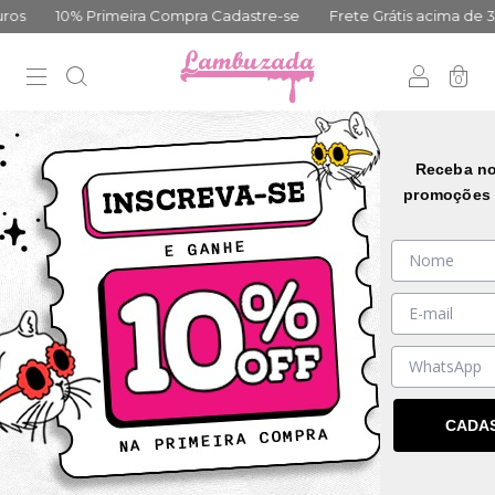
s
10% Primeira Compra Cadastre-se
Frete Grátis acima de 399
0
DESCONTO PROGRESSIVO
Receba no
promoções 
CADA