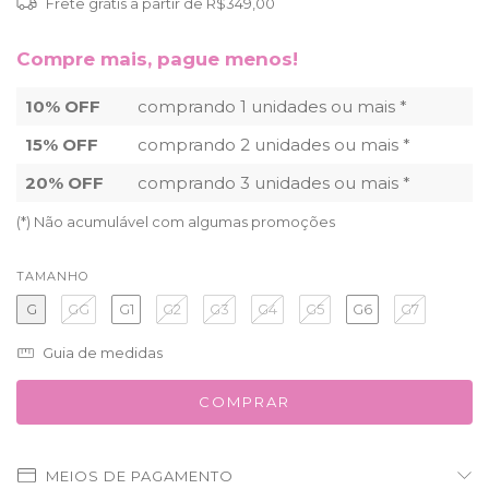
Frete grátis
a partir de
R$349,00
Compre mais, pague menos!
10% OFF
comprando 1 unidades ou mais *
15% OFF
comprando 2 unidades ou mais *
20% OFF
comprando 3 unidades ou mais *
(*) Não acumulável com algumas promoções
TAMANHO
G
GG
G1
G2
G3
G4
G5
G6
G7
Guia de medidas
MEIOS DE PAGAMENTO