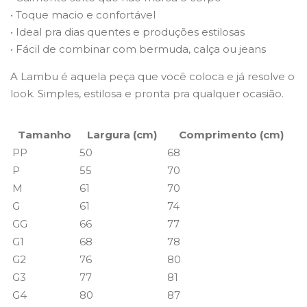
• Toque macio e confortável
• Ideal pra dias quentes e produções estilosas
• Fácil de combinar com bermuda, calça ou jeans
A Lambu é aquela peça que você coloca e já resolve o
look. Simples, estilosa e pronta pra qualquer ocasião.
Tamanho
Largura (cm)
Comprimento (cm)
PP
50
68
P
55
70
M
61
70
G
61
74
GG
66
77
G1
68
78
G2
76
80
G3
77
81
G4
80
87