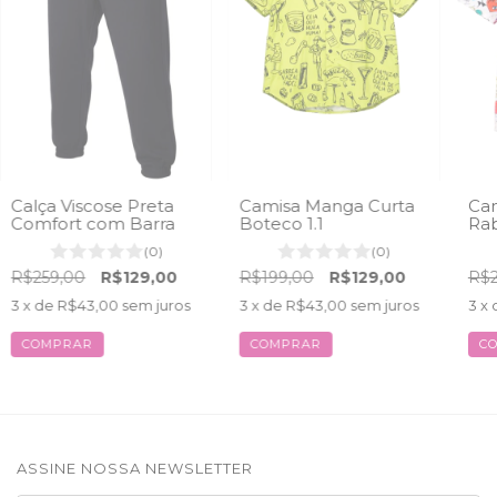
Calça Viscose Preta
Camisa Manga Curta
Cam
Comfort com Barra
Boteco 1.1
Rab
(0)
(0)
R$259,00
R$129,00
R$199,00
R$129,00
R$2
3
x de
R$43,00
sem juros
3
x de
R$43,00
sem juros
3
x 
COMPRAR
COMPRAR
C
ASSINE NOSSA NEWSLETTER