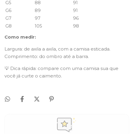
G5
88
91
G6
89
91
G7
97
96
G8
105
98
Como medir:
Largura: de axila a axila, com a camisa esticada.
Comprimento: do ombro até a barra.
💡 Dica rápida: compare com uma camisa sua que
você já curte o caimento.