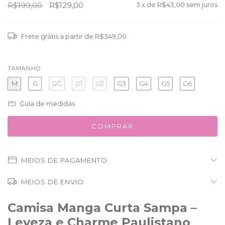
R$199,00
R$129,00
3
x de
R$43,00
sem juros
Frete grátis
a partir de
R$349,00
TAMANHO
M
G
GG
G1
G2
G3
G4
G5
G6
Guia de medidas
MEIOS DE PAGAMENTO
MEIOS DE ENVIO
Camisa Manga Curta Sampa –
Leveza e Charme Paulistano