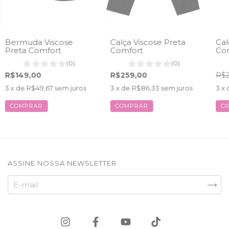
Bermuda Viscose
Calça Viscose Preta
Cal
Preta Comfort
Comfort
Com
(0)
(0)
R$149,00
R$259,00
R$2
3
x de
R$49,67
sem juros
3
x de
R$86,33
sem juros
3
x 
COMPRAR
COMPRAR
C
ASSINE NOSSA NEWSLETTER