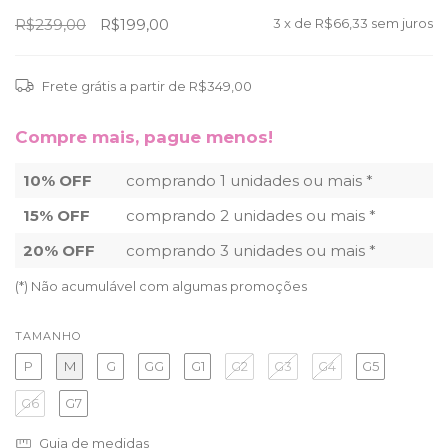
R$239,00
R$199,00
3
x de
R$66,33
sem juros
Frete grátis
a partir de
R$349,00
Compre mais, pague menos!
10% OFF
comprando 1 unidades ou mais *
15% OFF
comprando 2 unidades ou mais *
20% OFF
comprando 3 unidades ou mais *
(*) Não acumulável com algumas promoções
TAMANHO
P
M
G
GG
G1
G2
G3
G4
G5
G6
G7
Guia de medidas