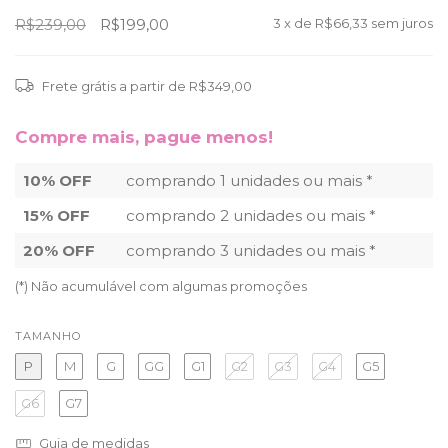
R$239,00
R$199,00
3
x de
R$66,33
sem juros
Frete grátis
a partir de
R$349,00
Compre mais, pague menos!
10% OFF
comprando 1 unidades ou mais *
15% OFF
comprando 2 unidades ou mais *
20% OFF
comprando 3 unidades ou mais *
(*) Não acumulável com algumas promoções
TAMANHO
P
M
G
GG
G1
G2
G3
G4
G5
G6
G7
Guia de medidas