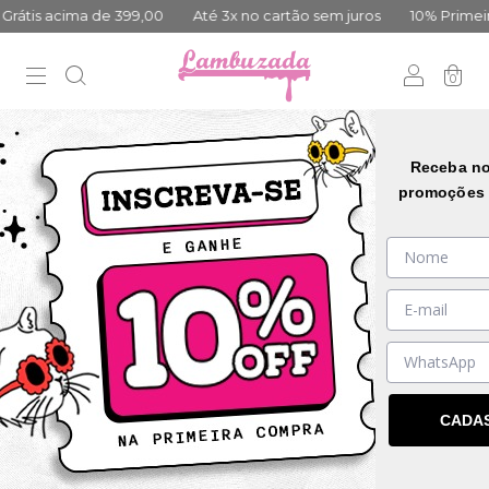
tis acima de 399,00
Até 3x no cartão sem juros
10% Primeira 
0
35
%
OFF
Receba no
promoções 
CADA