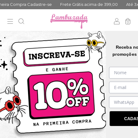
a Compra Cadastre-se
Frete Grátis acima de 399,00
Até 3x no 
0
DESCONTO PROGRESSIVO
Receba no
promoções 
CADA