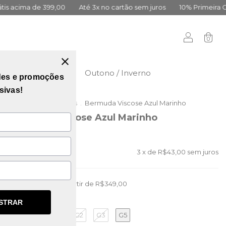
99,00
Até 3x no cartão sem juros
10% Primeira Compra Cadast
0
didas
Vai Brasil
Outono / Inverno
des e promoções
sivas!
Início
.
Lançamentos
.
Bermuda Viscose Azul Marinho
Bermuda Viscose Azul Marinho
(0)
R$129,00
3
x de
R$43,00
sem juros
Frete grátis
a partir de
R$349,00
STRAR
GG
G2
G3
G5
TAMANHO