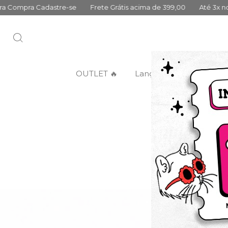
astre-se
Frete Grátis acima de 399,00
Até 3x no cartão sem ju
OUTLET 🔥
Lançamentos
Categ