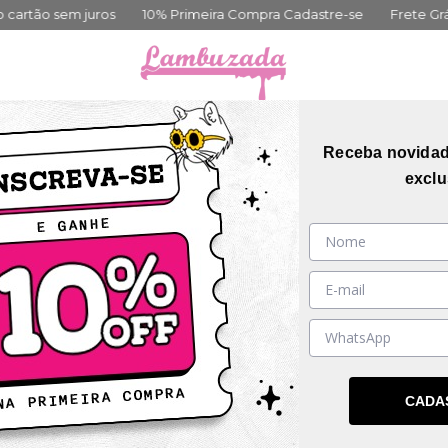
ros
10% Primeira Compra Cadastre-se
Frete Grátis acima de 3
orias
Coleções
Mais Vendidos
Guia de me
Receba novida
exclu
CADA