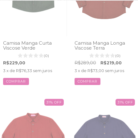
Camisa Manga Curta
Camisa Manga Longa
Viscose Verde
Viscose Terra
(0)
(0)
R$229,00
R$289,00
R$219,00
3
x de
R$76,33
sem juros
3
x de
R$73,00
sem juros
COMPRAR
COMPRAR
31
%
OFF
31
%
OFF