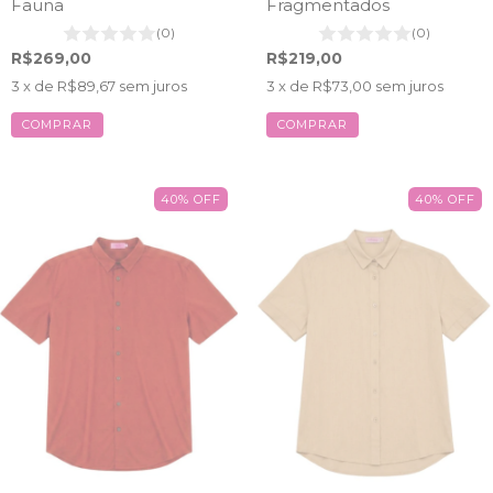
Fauna
Fragmentados
(0)
(0)
R$269,00
R$219,00
3
x de
R$89,67
sem juros
3
x de
R$73,00
sem juros
COMPRAR
COMPRAR
40
%
OFF
40
%
OFF