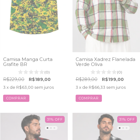
Camisa Manga Curta
Camisa Xadrez Flanelada
Grafite BR
Verde Oliva
(0)
(0)
R$229,00
R$189,00
R$289,00
R$199,00
3
x de
R$63,00
sem juros
3
x de
R$66,33
sem juros
COMPRAR
COMPRAR
31
%
OFF
31
%
OFF