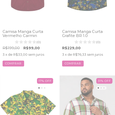
Camisa Manga Curta
Camisa Manga Curta
Vermelho Carmin
Grafite BR 1.0
(0)
(0)
R$199,00
R$99,00
R$229,00
3
x de
R$33,00
sem juros
3
x de
R$76,33
sem juros
COMPRAR
COMPRAR
17
%
OFF
31
%
OFF